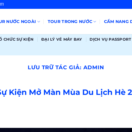
11
UR NƯỚC NGOÀI
TOUR TRONG NƯỚC
CẨM NANG D
Ổ CHỨC SỰ KIỆN
ĐẠI LÝ VÉ MÁY BAY
DỊCH VỤ PASSPORT
LƯU TRỮ TÁC GIẢ:
ADMIN
 Sự Kiện Mở Màn Mùa Du Lịch Hè 