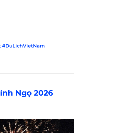
t
#DuLichVietNam
Bính Ngọ 2026