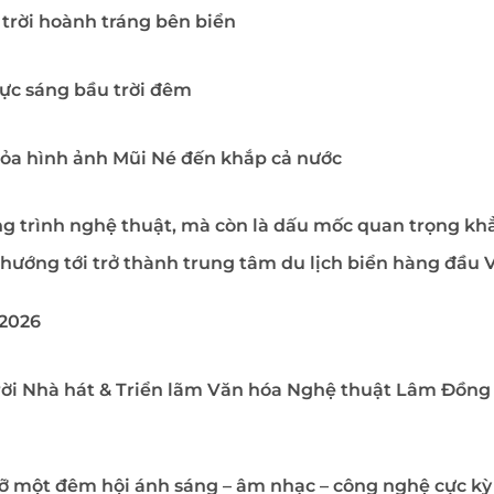
trời hoành tráng bên biển
rực sáng bầu trời đêm
 tỏa hình ảnh Mũi Né đến khắp cả nước
g trình nghệ thuật, mà còn là dấu mốc quan trọng k
ớng tới trở thành trung tâm du lịch biển hàng đầu V
/2026
rời Nhà hát & Triển lãm Văn hóa Nghệ thuật Lâm Đồn
lỡ một đêm hội ánh sáng – âm nhạc – công nghệ cực k