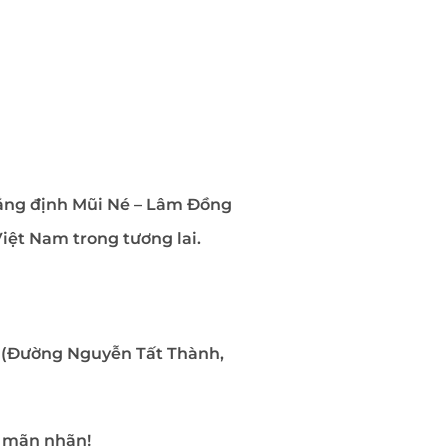
hẳng định Mũi Né – Lâm Đồng
iệt Nam trong tương lai.
g (Đường Nguyễn Tất Thành,
ỳ mãn nhãn!