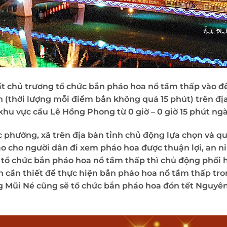
t chủ trương tổ chức bắn pháo hoa nổ tầm thấp vào đ
n (thời lượng mỗi điểm bắn không quá 15 phút) trên đị
khu vực cầu Lê Hồng Phong từ 0 giờ – 0 giờ 15 phút ngày
 phường, xã trên địa bàn tỉnh chủ động lựa chọn và q
cho người dân đi xem pháo hoa được thuận lợi, an nin
 tổ chức bắn pháo hoa nổ tầm thấp thì chủ động phối 
n cần thiết để thực hiện bắn pháo hoa nổ tầm thấp tr
 Mũi Né cũng sẽ tổ chức bắn pháo hoa đón tết Nguyên