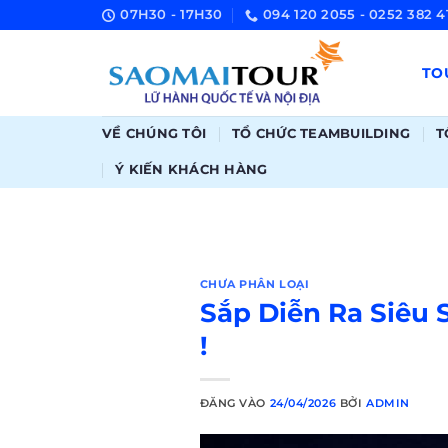
Bỏ
07H30 - 17H30
094 120 2055 - 0252 382 41
qua
nội
TO
dung
VỀ CHÚNG TÔI
TỔ CHỨC TEAMBUILDING
T
Ý KIẾN KHÁCH HÀNG
CHƯA PHÂN LOẠI
Sắp Diễn Ra Siêu
!
ĐĂNG VÀO
24/04/2026
BỞI
ADMIN