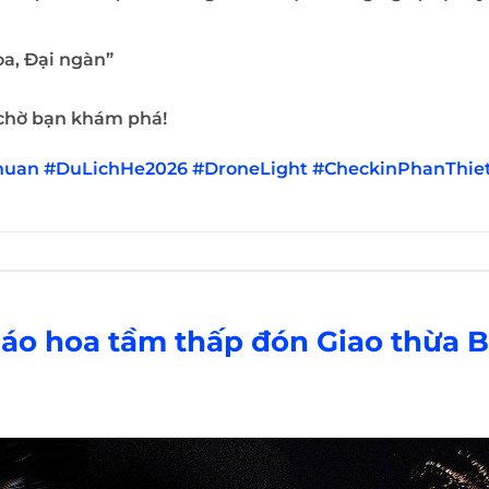
oa, Đại ngàn”
 chờ bạn khám phá!
huan
#DuLichHe2026
#DroneLight
#CheckinPhanThie
áo hoa tầm thấp đón Giao thừa 