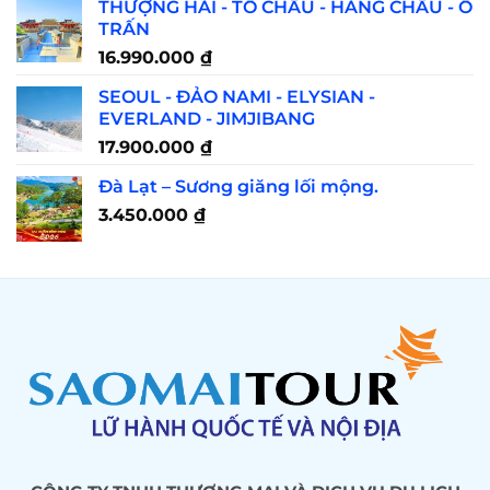
THƯỢNG HẢI - TÔ CHÂU - HÀNG CHÂU - Ô
TRẤN
16.990.000
₫
SEOUL - ĐẢO NAMI - ELYSIAN -
EVERLAND - JIMJIBANG
17.900.000
₫
Đà Lạt – Sương giăng lối mộng.
3.450.000
₫