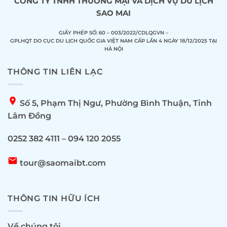
CÔNG TY TNHH THƯƠNG MẠI VÀ DỊCH VỤ DU LỊCH
SAO MAI
GIẤY PHÉP SỐ: 60 – 003/2022/CDLQGVN –
GPLHQT DO CỤC DU LỊCH QUỐC GIA VIỆT NAM CẤP LẦN 4 NGÀY 18/12/2025 TẠI
HÀ NỘI
THÔNG TIN LIÊN LẠC
location_on
Số 5, Phạm Thị Ngư, Phường Bình Thuận, Tỉnh
Lâm Đồng
0252 382 4111 – 094 120 2055
email
tour@saomaibt.com
THÔNG TIN HỮU ÍCH
Về chúng tôi