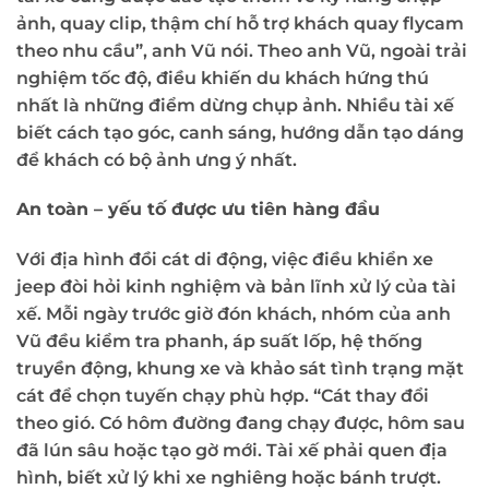
ảnh, quay clip, thậm chí hỗ trợ khách quay flycam
theo nhu cầu”, anh Vũ nói. Theo anh Vũ, ngoài trải
nghiệm tốc độ, điều khiến du khách hứng thú
nhất là những điểm dừng chụp ảnh. Nhiều tài xế
biết cách tạo góc, canh sáng, hướng dẫn tạo dáng
để khách có bộ ảnh ưng ý nhất.
An toàn – yếu tố được ưu tiên hàng đầu
Với địa hình đồi cát di động, việc điều khiển xe
jeep đòi hỏi kinh nghiệm và bản lĩnh xử lý của tài
xế. Mỗi ngày trước giờ đón khách, nhóm của anh
Vũ đều kiểm tra phanh, áp suất lốp, hệ thống
truyền động, khung xe và khảo sát tình trạng mặt
cát để chọn tuyến chạy phù hợp. “Cát thay đổi
theo gió. Có hôm đường đang chạy được, hôm sau
đã lún sâu hoặc tạo gờ mới. Tài xế phải quen địa
hình, biết xử lý khi xe nghiêng hoặc bánh trượt.