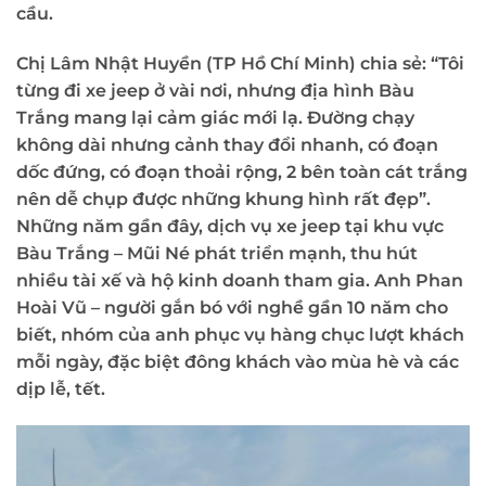
cầu.
Chị Lâm Nhật Huyền (TP Hồ Chí Minh) chia sẻ: “Tôi
từng đi xe jeep ở vài nơi, nhưng địa hình Bàu
Trắng mang lại cảm giác mới lạ. Đường chạy
không dài nhưng cảnh thay đổi nhanh, có đoạn
dốc đứng, có đoạn thoải rộng, 2 bên toàn cát trắng
nên dễ chụp được những khung hình rất đẹp”.
Những năm gần đây, dịch vụ xe jeep tại khu vực
Bàu Trắng – Mũi Né phát triển mạnh, thu hút
nhiều tài xế và hộ kinh doanh tham gia. Anh Phan
Hoài Vũ – người gắn bó với nghề gần 10 năm cho
biết, nhóm của anh phục vụ hàng chục lượt khách
mỗi ngày, đặc biệt đông khách vào mùa hè và các
dịp lễ, tết.