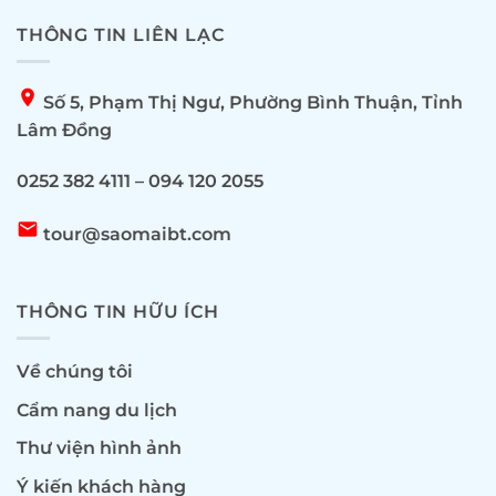
THÔNG TIN LIÊN LẠC
location_on
Số 5, Phạm Thị Ngư, Phường Bình Thuận, Tỉnh
Lâm Đồng
0252 382 4111 – 094 120 2055
email
tour@saomaibt.com
THÔNG TIN HỮU ÍCH
Về chúng tôi
Cẩm nang du lịch
Thư viện hình ảnh
Ý kiến khách hàng