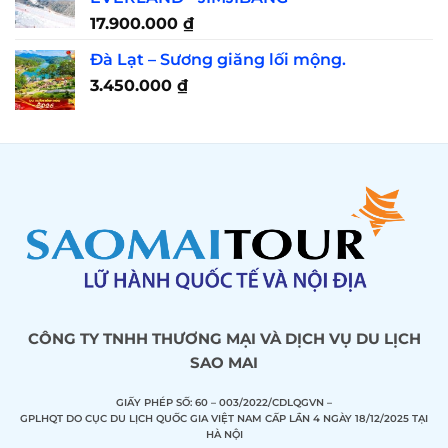
17.900.000
₫
Đà Lạt – Sương giăng lối mộng.
3.450.000
₫
CÔNG TY TNHH THƯƠNG MẠI VÀ DỊCH VỤ DU LỊCH
SAO MAI
GIẤY PHÉP SỐ: 60 – 003/2022/CDLQGVN –
GPLHQT DO CỤC DU LỊCH QUỐC GIA VIỆT NAM CẤP LẦN 4 NGÀY 18/12/2025 TẠI
HÀ NỘI