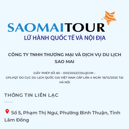
CÔNG TY TNHH THƯƠNG MẠI VÀ DỊCH VỤ DU LỊCH
SAO MAI
GIẤY PHÉP SỐ: 60 – 003/2022/CDLQGVN –
GPLHQT DO CỤC DU LỊCH QUỐC GIA VIỆT NAM CẤP LẦN 4 NGÀY 18/12/2025 TẠI
HÀ NỘI
THÔNG TIN LIÊN LẠC
location_on
Số 5, Phạm Thị Ngư, Phường Bình Thuận, Tỉnh
Lâm Đồng