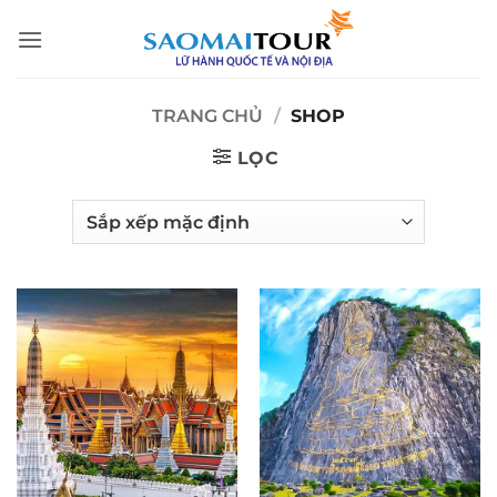
Bỏ
qua
nội
dung
TRANG CHỦ
/
SHOP
LỌC