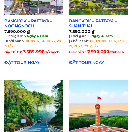
BANGKOK – PATTAYA –
BANGKOK – PATTAYA –
NOONGNOCH
SUAN THAI
7.590.000
₫
7.590.000
₫
| Thời gian:
5 Ngày 4 Đêm
| Thời gian:
5 Ngày 4 Đêm
| Khởi hành:
01, 08, 12, 14, 18, 22, 28,
| Khởi hành:
06, 07, 08, 09, 12, 13, 15,
30 /6
19, 21, 23, 27, 29 /6
7.589.998
7.590.000
Giá chỉ từ:
đ/khách
Giá chỉ từ:
đ/khách
ĐẶT TOUR NGAY
ĐẶT TOUR NGAY