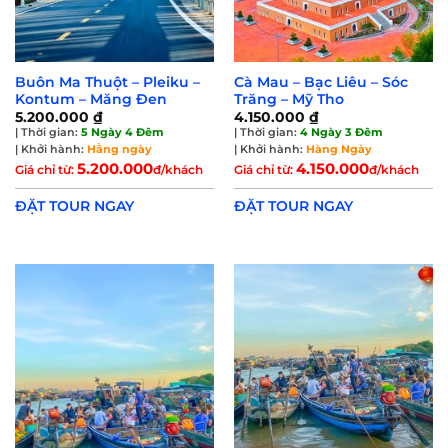
Buôn Ma Thuột – Pleiku –
Cà Mau – Bạc Liêu – Sóc
Kontum – Măng Đen
Trăng – Mỹ Tho
5.200.000
₫
4.150.000
₫
| Thời gian:
5 Ngày 4 Đêm
| Thời gian:
4 Ngày 3 Đêm
| Khởi hành:
Hằng ngày
| Khởi hành:
Hàng Ngày
5.200.000
4.150.000
Giá chỉ từ:
đ/khách
Giá chỉ từ:
đ/khách
ĐẶT TOUR NGAY
ĐẶT TOUR NGAY