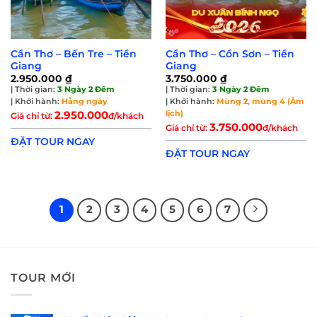
Cần Thơ – Bến Tre – Tiền
Cần Thơ – Cồn Sơn – Tiền
Giang
Giang
2.950.000
₫
3.750.000
₫
| Thời gian:
3 Ngày 2 Đêm
| Thời gian:
3 Ngày 2 Đêm
| Khởi hành:
Hằng ngày
| Khởi hành:
Mùng 2, mùng 4 (Âm
lịch)
2.950.000
Giá chỉ từ:
đ/khách
3.750.000
Giá chỉ từ:
đ/khách
ĐẶT TOUR NGAY
ĐẶT TOUR NGAY
1
2
3
4
5
6
7
TOUR MỚI