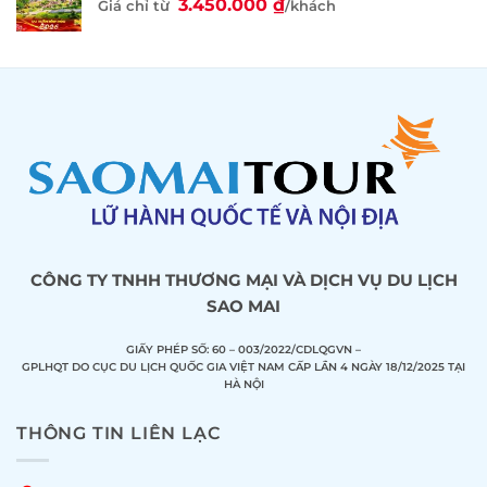
3.450.000
₫
Giá chỉ từ
/khách
CÔNG TY TNHH THƯƠNG MẠI VÀ DỊCH VỤ DU LỊCH
SAO MAI
GIẤY PHÉP SỐ: 60 – 003/2022/CDLQGVN –
GPLHQT DO CỤC DU LỊCH QUỐC GIA VIỆT NAM CẤP LẦN 4 NGÀY 18/12/2025 TẠI
HÀ NỘI
THÔNG TIN LIÊN LẠC