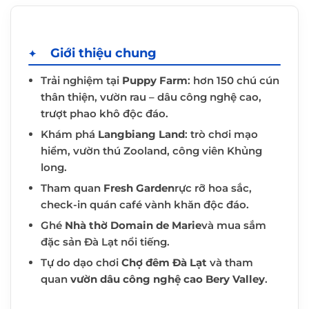
Giới thiệu chung
Trải nghiệm tại
Puppy Farm
: hơn 150 chú cún
thân thiện, vườn rau – dâu công nghệ cao,
trượt phao khô độc đáo.
Khám phá
Langbiang Land
: trò chơi mạo
hiểm, vườn thú Zooland, công viên Khủng
long.
Tham quan
Fresh Garden
rực rỡ hoa sắc,
check-in quán café vành khăn độc đáo.
Ghé
Nhà thờ Domain de Marie
và mua sắm
đặc sản Đà Lạt nổi tiếng.
Tự do dạo chơi
Chợ đêm Đà Lạt
và tham
quan
vườn dâu công nghệ cao Bery Valley
.