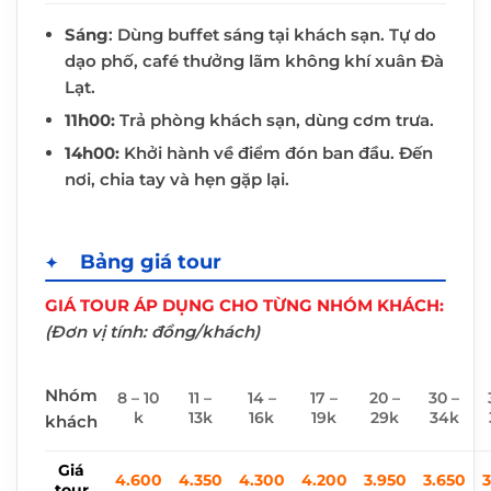
Sáng
: Dùng buffet sáng tại khách sạn. Tự do
dạo phố, café thưởng lãm không khí xuân Đà
Lạt.
11h00:
Trả phòng khách sạn, dùng cơm trưa.
14h00:
Khởi hành về điểm đón ban đầu. Đến
nơi, chia tay và hẹn gặp lại.
Bảng giá tour
GIÁ TOUR ÁP DỤNG CHO TỪNG NHÓM KHÁCH:
(Đơn vị tính: đồng/khách)
Nhóm
8 – 10
11 –
14 –
17 –
20 –
30 –
k
13k
16k
19k
29k
34k
khách
Giá
4.600
4.350
4.300
4.200
3.950
3.650
3
tour