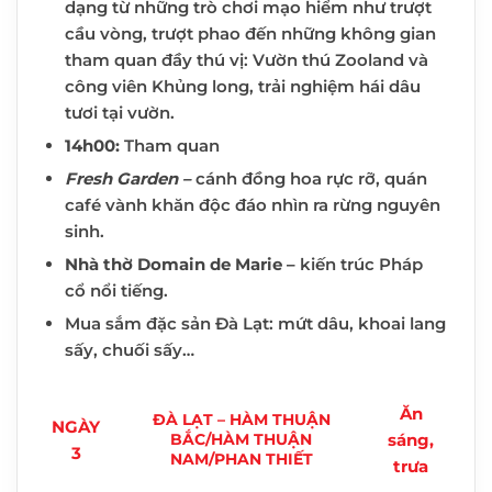
dạng từ những trò chơi mạo hiểm như trượt
cầu vòng, trượt phao đến những không gian
tham quan đầy thú vị: Vườn thú Zooland và
công viên Khủng long, trải nghiệm hái dâu
tươi tại vườn.
14h00:
Tham quan
Fresh Garden
–
cánh đồng hoa rực rỡ, quán
café vành khăn độc đáo nhìn ra rừng nguyên
sinh.
Nhà thờ Domain de Marie
–
kiến trúc Pháp
cổ nổi tiếng.
Mua sắm đặc sản Đà Lạt: mứt dâu, khoai lang
sấy, chuối sấy…
Ăn
ĐÀ LẠT – HÀM THUẬN
NGÀY
sáng,
BẮC/HÀM THUẬN
3
NAM/PHAN THIẾT
trưa