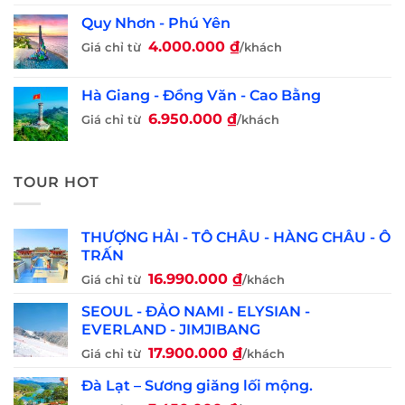
Quy Nhơn - Phú Yên
4.000.000
₫
Giá chỉ từ
/khách
Hà Giang - Đồng Văn - Cao Bằng
6.950.000
₫
Giá chỉ từ
/khách
TOUR HOT
THƯỢNG HẢI - TÔ CHÂU - HÀNG CHÂU - Ô
TRẤN
16.990.000
₫
Giá chỉ từ
/khách
SEOUL - ĐẢO NAMI - ELYSIAN -
EVERLAND - JIMJIBANG
17.900.000
₫
Giá chỉ từ
/khách
Đà Lạt – Sương giăng lối mộng.