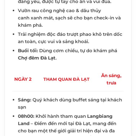
đáng yêu, được tự tay cho ăn và vui đùa.
Vườn rau công nghệ cao & dâu thủy
canh xanh mát, sạch sẽ cho bạn check-in và
khám phá.
Trải nghiệm độc đáo trượt phao khô trên dốc
an toàn, cực vui và sảng khoái.
Buổi tối:
Dùng cơm chiều, tự do khám phá
Chợ đêm Đà Lạt
.
Ăn sáng,
NGÀY 2
THAM QUAN ĐÀ LẠT
trưa
Sáng:
Quý khách dùng buffet sáng tại khách
sạn
08h00:
Khởi hành tham quan
Langbiang
Land
– Điểm đến mới tại Đà Lạt, mang đến
cho bạn một thế giới giải trí hiện đại và đa