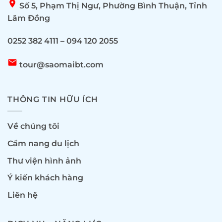
location_on
Số 5, Phạm Thị Ngư, Phường Bình Thuận, Tỉnh
Lâm Đồng
0252 382 4111 – 094 120 2055
email
tour@saomaibt.com
THÔNG TIN HỮU ÍCH
Về chúng tôi
Cẩm nang du lịch
Thư viện hình ảnh
Ý kiến khách hàng
Liên hệ