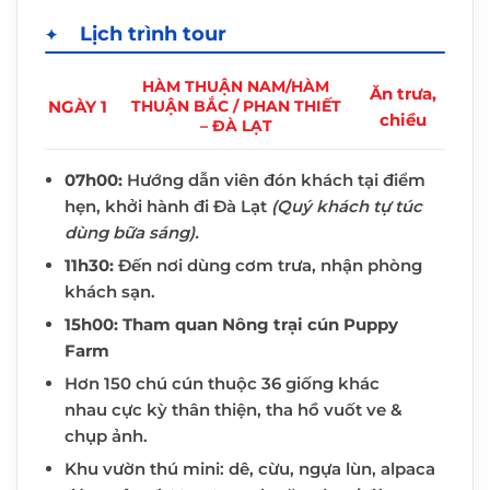
Lịch trình tour
HÀM THUẬN NAM/HÀM
Ăn trưa,
NGÀY 1
THUẬN BẮC / PHAN THIẾT
chiều
– ĐÀ LẠT
07h00:
Hướng dẫn viên đón khách tại điểm
hẹn, khởi hành đi Đà Lạt
(Quý khách tự túc
dùng bữa sáng).
11h30:
Đến nơi dùng cơm trưa, nhận phòng
khách sạn.
15h00: Tham quan
Nông trại cún Puppy
Farm
Hơn 150 chú cún thuộc 36 giống khác
nhau cực kỳ thân thiện, tha hồ vuốt ve &
chụp ảnh.
Khu vườn thú mini: dê, cừu, ngựa lùn, alpaca