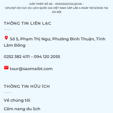
GIẤY PHÉP SỐ: 60 – 003/2022/CDLQGVN –
GPLHQT DO CỤC DU LỊCH QUỐC GIA VIỆT NAM CẤP LẦN 4 NGÀY 18/12/2025 TẠI
HÀ NỘI
THÔNG TIN LIÊN LẠC
location_on
Số 5, Phạm Thị Ngư, Phường Bình Thuận, Tỉnh
Lâm Đồng
0252 382 4111 – 094 120 2055
email
tour@saomaibt.com
THÔNG TIN HỮU ÍCH
Về chúng tôi
Cẩm nang du lịch