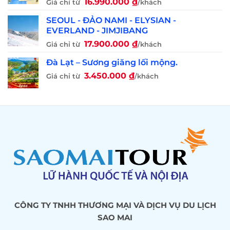
16.990.000
₫
Giá chỉ từ
/khách
SEOUL - ĐẢO NAMI - ELYSIAN -
EVERLAND - JIMJIBANG
17.900.000
₫
Giá chỉ từ
/khách
Đà Lạt – Sương giăng lối mộng.
3.450.000
₫
Giá chỉ từ
/khách
CÔNG TY TNHH THƯƠNG MẠI VÀ DỊCH VỤ DU LỊCH
SAO MAI